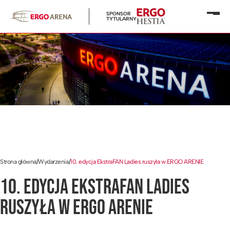
SPONSOR
Otwó
TYTULARNY
menu
Strona główna
/
Wydarzenia
/
10. edycja EkstraFAN Ladies ruszyła w ERGO ARENIE
10. EDYCJA EKSTRAFAN LADIES
RUSZYŁA W ERGO ARENIE