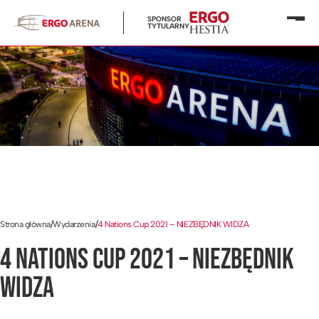
SPONSOR
Otwó
TYTULARNY
menu
Strona główna
/
Wydarzenia
/
4 Nations Cup 2021 – NIEZBĘDNIK WIDZA
4 NATIONS CUP 2021 – NIEZBĘDNIK
WIDZA