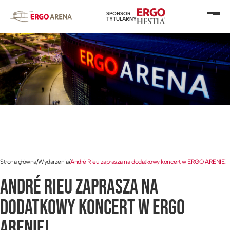
SPONSOR
Otwó
TYTULARNY
menu
Strona główna
/
Wydarzenia
/
André Rieu zaprasza na dodatkowy koncert w ERGO ARENIE!
ANDRÉ RIEU ZAPRASZA NA
DODATKOWY KONCERT W ERGO
ARENIE!