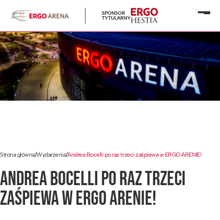
SPONSOR
Otwó
TYTULARNY
menu
Strona główna
/
Wydarzenia
/
Andrea Bocelli po raz trzeci zaśpiewa w ERGO ARENIE!
ANDREA BOCELLI PO RAZ TRZECI
ZAŚPIEWA W ERGO ARENIE!