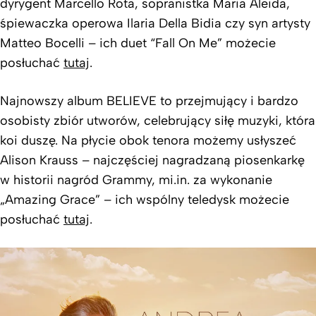
dyrygent Marcello Rota, sopranistka Maria Aleida,
śpiewaczka operowa Ilaria Della Bidia czy syn artysty
Matteo Bocelli – ich duet “Fall On Me” możecie
posłuchać
tutaj
.
Najnowszy album BELIEVE to przejmujący i bardzo
osobisty zbiór utworów, celebrujący siłę muzyki, która
koi duszę. Na płycie obok tenora możemy usłyszeć
Alison Krauss – najczęściej nagradzaną piosenkarkę
w historii nagród Grammy, mi.in. za wykonanie
„Amazing Grace” – ich wspólny teledysk możecie
posłuchać
tutaj
.