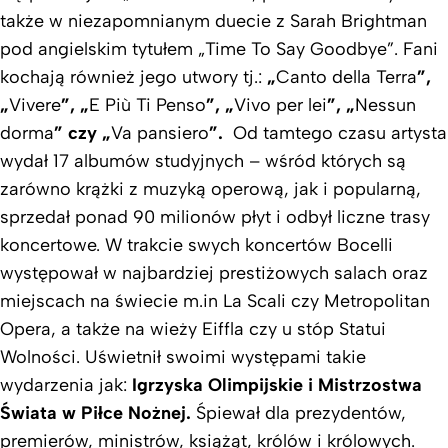
także w niezapomnianym duecie z Sarah Brightman
pod angielskim tytułem „Time To Say Goodbye”. Fani
kochają również jego utwory tj.:
„
Canto della Terra
”,
„
Vivere
”, „
E Più Ti Penso
”, „
Vivo per lei
”, „
Nessun
dorma
” czy „
Va pansiero
”.
Od tamtego czasu artysta
wydał 17 albumów studyjnych – wśród których są
zarówno krążki z muzyką operową, jak i popularną,
sprzedał ponad 90 milionów płyt i odbył liczne trasy
koncertowe. W trakcie swych koncertów Bocelli
występował w najbardziej prestiżowych salach oraz
miejscach na świecie m.in La Scali czy Metropolitan
Opera, a także na wieży Eiffla czy u stóp Statui
Wolności. Uświetnił swoimi występami takie
wydarzenia jak:
Igrzyska Olimpijskie
i Mistrzostwa
Świata w Piłce Nożnej
.
Śpiewał dla prezydentów,
premierów, ministrów, książąt, królów i królowych.