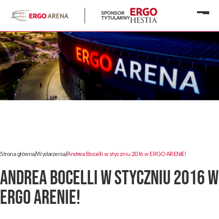
SPONSOR
Otwó
TYTULARNY
menu
Strona główna
/
Wydarzenia
/
Andrea Bocelli w styczniu 2016 w ERGO ARENIE!
ANDREA BOCELLI W STYCZNIU 2016 W
ERGO ARENIE!