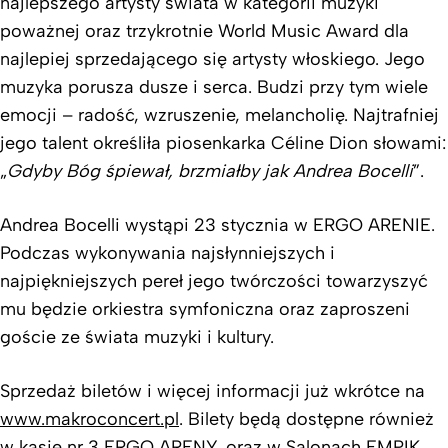
najlepszego artysty świata w kategorii muzyki
poważnej oraz trzykrotnie World Music Award dla
najlepiej sprzedającego się artysty włoskiego. Jego
muzyka porusza dusze i serca. Budzi przy tym wiele
emocji – radość, wzruszenie, melancholię. Najtrafniej
jego talent określiła piosenkarka Céline Dion słowami:
„
Gdyby Bóg śpiewał, brzmiałby jak Andrea Bocelli
”.
Andrea Bocelli wystąpi 23 stycznia w ERGO ARENIE.
Podczas wykonywania najsłynniejszych i
najpiękniejszych pereł jego twórczości towarzyszyć
mu będzie orkiestra symfoniczna oraz zaproszeni
goście ze świata muzyki i kultury.
Sprzedaż biletów i więcej informacji już wkrótce na
www.makroconcert.pl
. Bilety będą dostępne również
w kasie nr 3 ERGO ARENY, oraz w Salonach EMPIK,