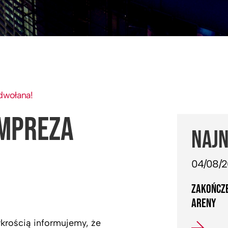
odwołana!
IMPREZA
NAJN
04/08/
ZAKOŃCZE
ARENY
ykrością informujemy, że