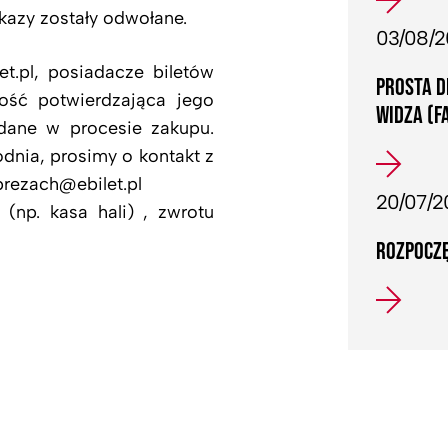
azy zostały odwołane.
03/08/
t.pl, posiadacze biletów
PROSTA D
ść potwierdzająca jego
WIDZA (F
dane w procesie zakupu.
odnia, prosimy o kontakt z
rezach@ebilet.pl
20/07/2
(np. kasa hali) , zwrotu
ROZPOCZĘ