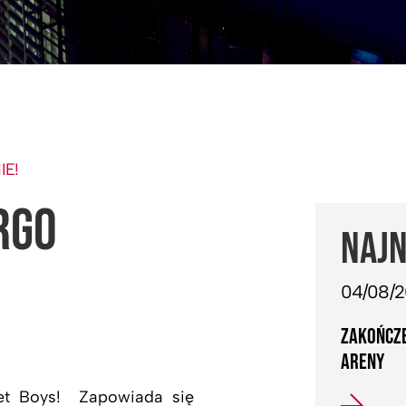
IE!
RGO
NAJN
04/08/
ZAKOŃCZE
ARENY
et Boys! Zapowiada się