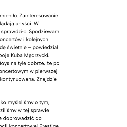
zmieniło. Zainteresowanie
lądają artyści. W
ę sprawdziło. Spodziewam
oncertów i kolejnych
dę świetnie – powiedział
boje Kuba Mędrzycki.
oys na tyle dobrze, że po
 koncertowym w pierwszej
 kontynuowana. Znajdzie
ko myśleliśmy o tym,
ziliśmy w tej sprawie
je doprowadzić do
ncji koncertowej Prestige