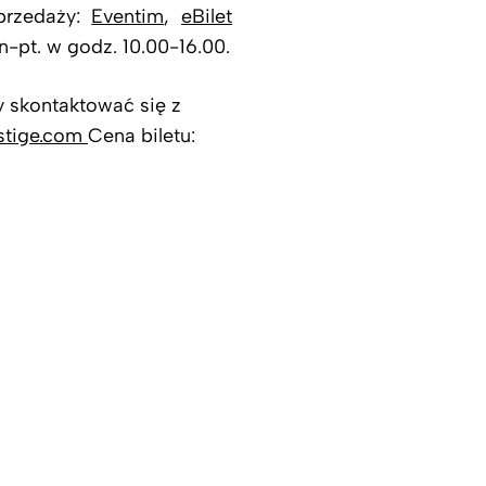
przedaży:
Eventim
,
eBilet
-pt. w godz. 10.00-16.00.
y skontaktować się z
stige.com
Cena biletu: