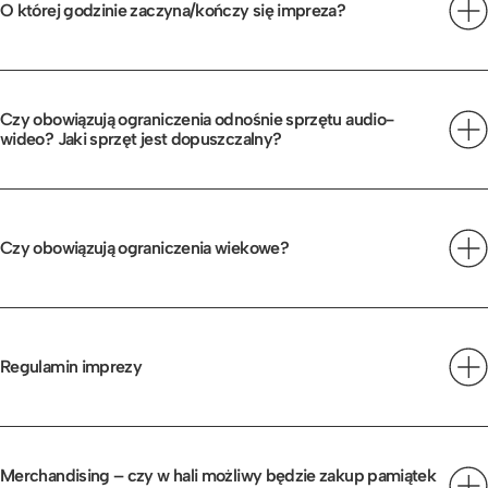
O której godzinie zaczyna/kończy się impreza?
Wejście EARLY ENTRANCE: 18:00
Wejście: 18:15
Czy obowiązują ograniczenia odnośnie sprzętu audio-
wideo? Jaki sprzęt jest dopuszczalny?
START: 20:00
Nie można wnosić profesjonalnego sprzętu, wyjątkiem
są osoby posiadające akredytację.
KONIEC: ok. 22:00
Czy obowiązują ograniczenia wiekowe?
Osoba małoletnia do lat 16 może uczestniczyć w
wydarzeniu wyłącznie pod opieką osoby pełnoletniej.
Natomiast osoba powyżej 16 lat, a poniżej 18 lat, musi
Regulamin imprezy
posiadać pisemną zgodę opiekuna prawnego na udział
Regulamin imprezy znaleźć można
tutaj
.
w wydarzeniu. Wzór zgody dostępny
tutaj
.
Merchandising – czy w hali możliwy będzie zakup pamiątek