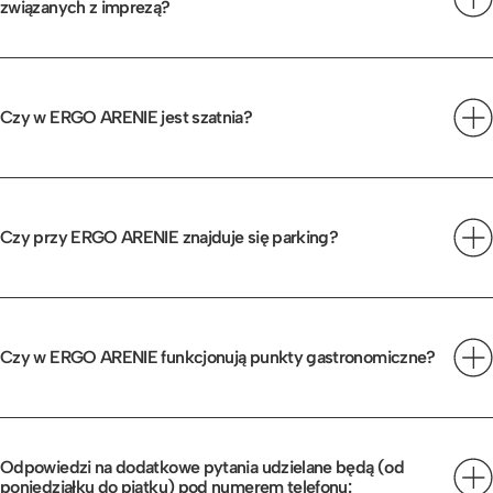
związanych z imprezą?
Tak, do punktów sprzedażowych skierują służby
informacyjne wewnątrz obiektu.
Czy w ERGO ARENIE jest szatnia?
Tak, koszt szatni to 5 złotych za pozostawioną sztukę.
Czy przy ERGO ARENIE znajduje się parking?
Przy hali znajduje się ogólnodostępny parking,
mieszczący 700 aut i ok. 15 autokarów.
Przyjeżdżających do ERGO ARENY samochodem
Czy w ERGO ARENIE funkcjonują punkty gastronomiczne?
informujemy, że ta impreza
zaliczana jest do trzeciej
W obiekcie funkcjonuje Food Court przy wejściu
taryfy (cennik podczas dużych imprez).
głównym A1, a także gastronomiczne punkty mobilne
na poszczególnych kondygnacjach.
Opłacenie parkingu w aplikacji ePARK po zaparkowaniu
Odpowiedzi na dodatkowe pytania udzielane będą (od
poniedziałku do piątku) pod numerem telefonu: