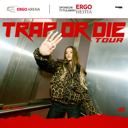
SPONSOR
Otwó
TYTULARNY
menu