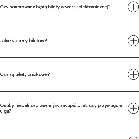
Czy honorowane będą bilety w wersji elektronicznej?
Honorowane będą zarówno bilety w wersji papierowej
jak i elektronicznej.
Jakie są ceny biletów?
Dostępna są bilety z ostatniej puli w cenie od 85.99
zł/szt.
Czy są bilety zniżkowe?
Nie ma biletów zniżkowych.
Osoby niepełnosprawne: jak zakupić bilet, czy przysługuje
ulga?
W przypadku pytań – prośba o kontakt z organizatorem
pod adresem:
kuba@berecords.pl