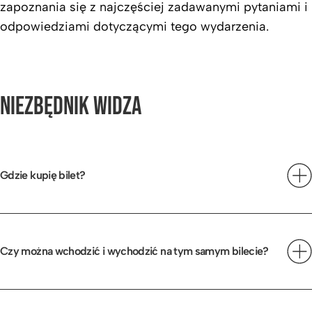
zapoznania się z najczęściej zadawanymi pytaniami i
odpowiedziami dotyczącymi tego wydarzenia.
NIEZBĘDNIK WIDZA
Gdzie kupię bilet?
Bilety można kupić na stronie
Goingapp,
w dniu
imprezy przy bramkach ekipa Going przekierowywać
będzie do zakupów w aplikacji.
Czy można wchodzić i wychodzić na tym samym bilecie?
Bilety są jednokrotnego wejścia.