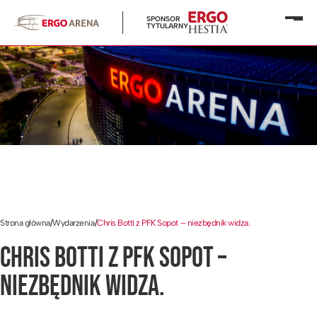
SPONSOR
Otwó
TYTULARNY
menu
Strona główna
/
Wydarzenia
/
Chris Botti z PFK Sopot – niezbędnik widza.
CHRIS BOTTI Z PFK SOPOT –
NIEZBĘDNIK WIDZA.