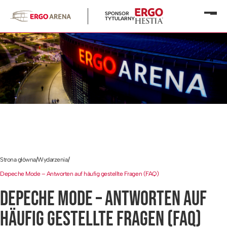
SPONSOR
Otwó
TYTULARNY
menu
Strona główna
/
Wydarzenia
/
Depeche Mode – Antworten auf häufig gestellte Fragen (FAQ)
DEPECHE MODE – ANTWORTEN AUF
HÄUFIG GESTELLTE FRAGEN (FAQ)