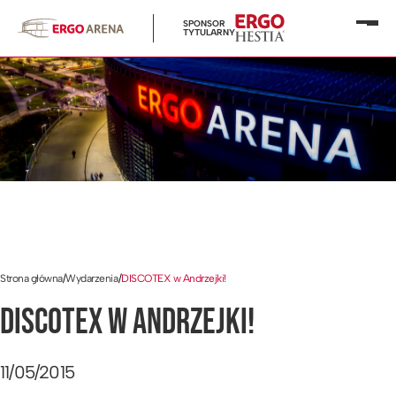
SPONSOR
Otwó
TYTULARNY
menu
Strona główna
/
Wydarzenia
/
DISCOTEX w Andrzejki!
DISCOTEX W ANDRZEJKI!
11/05/2015