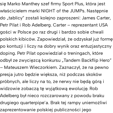
się Marko Manthey szef firmy Sport Plus, która jest
właścicielem marki NIGHT of the JUMPs. Następnie
do „tablicy” zostali kolejno zaproszeni: James Carter,
Petr Pilat i Rob Adelberg. Carter – reprezentant USA
gości w Polsce po raz drugi i bardzo sobie chwali
polskich kibiców. Zapowiedział, że odzyskał już formę
po kontuzji i liczy na dobry wynik oraz entuzjastyczny
doping. Petr Pilat opowiedział o treningach, które
odbył ze zwycięzcą konkursu „Tandem Backflip Hero”
– Mateuszem Wieczorkiem. Zaznaczył, że na pewno
presja jutro będzie większa, niż podczas skoków
próbnych, ale liczy na to, że nerwy nie będą górą i
widzowie zobaczą tę wyjątkową ewolucję. Rob
Adelberg był nieco rozczarowany z powodu braku
drugiego quarterpipe’a. Brak tej rampy uniemożliwi
zaprezentowanie polskiej publiczności jego