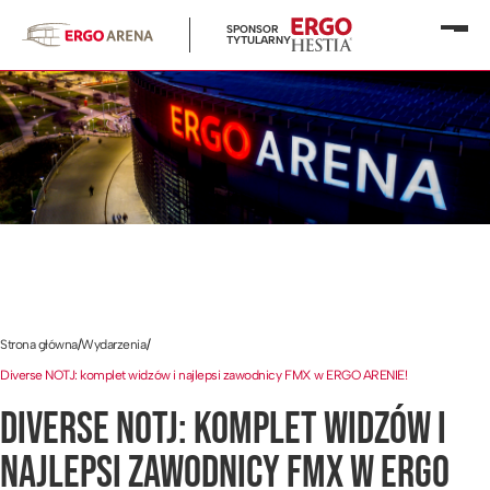
SPONSOR
Otwó
TYTULARNY
menu
Strona główna
/
Wydarzenia
/
Diverse NOTJ: komplet widzów i najlepsi zawodnicy FMX w ERGO ARENIE!
DIVERSE NOTJ: KOMPLET WIDZÓW I
NAJLEPSI ZAWODNICY FMX W ERGO