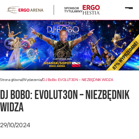
SPONSOR
Otwó
TYTULARNY
menu
Strona główna
/
Wydarzenia
/
DJ BoBo: EVOLUT30N – NIEZBĘDNIK WIDZA
DJ BOBO: EVOLUT30N – NIEZBĘDNIK
WIDZA
29/10/2024