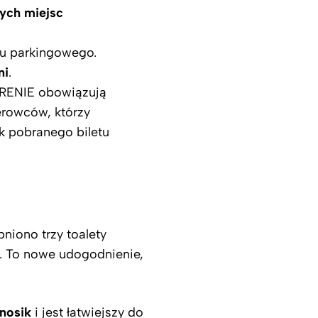
ych miejsc
tu parkingowego.
ni
.
RENIE obowiązują
erowców, którzy
k pobranego biletu
iono trzy toalety
. To nowe udogodnienie,
nosik
i jest łatwiejszy do