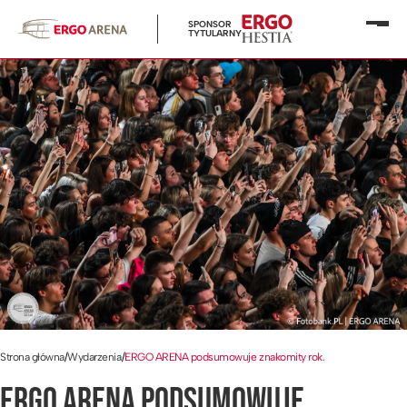
SPONSOR
Otwó
TYTULARNY
menu
Strona główna
/
Wydarzenia
/
ERGO ARENA podsumowuje znakomity rok.
ERGO ARENA PODSUMOWUJE