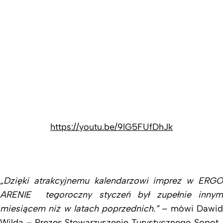
https://youtu.be/9lG5FUfDhJk
„
Dzięki atrakcyjnemu kalendarzowi imprez w ERGO
ARENIE tegoroczny styczeń był zupełnie innym
miesiącem niż w latach poprzednich.”
– mówi Dawi
Wilda – Prezes Stowarzyszenie Turystycznego Sopot.