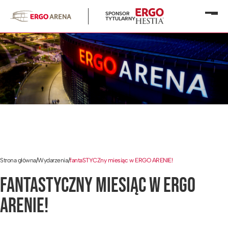
SPONSOR
Otwó
TYTULARNY
menu
Strona główna
/
Wydarzenia
/
fantaSTYCZny miesiąc w ERGO ARENIE!
FANTASTYCZNY MIESIĄC W ERGO
ARENIE!