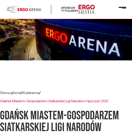
SPONSOR
Otwó
TYTULARNY
menu
Strona główna
/
Wydarzenia
/
Gdańsk Miastem-Gospodarzem Siatkarskiej Ligi Narodów mężczyzn 2021
GDAŃSK MIASTEM-GOSPODARZEM
SIATKARSKIEJ LIGI NARODÓW