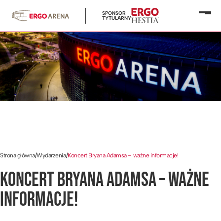
SPONSOR
Otwó
TYTULARNY
menu
Strona główna
/
Wydarzenia
/
Koncert Bryana Adamsa – ważne informacje!
KONCERT BRYANA ADAMSA – WAŻNE
INFORMACJE!