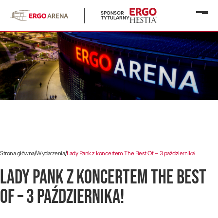
SPONSOR
Otwó
TYTULARNY
menu
Strona główna
/
Wydarzenia
/
Lady Pank z koncertem The Best Of – 3 października!
LADY PANK Z KONCERTEM THE BEST
OF – 3 PAŹDZIERNIKA!