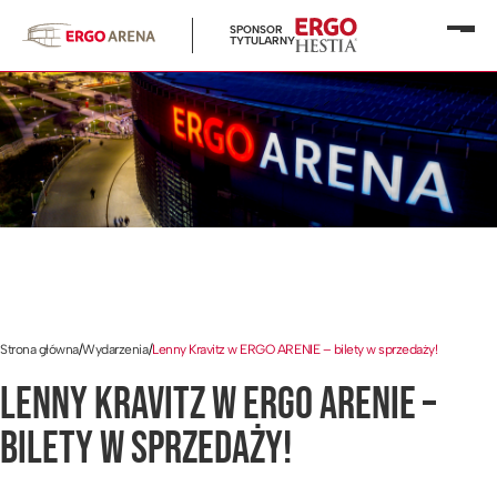
SPONSOR
Otwó
TYTULARNY
menu
Strona główna
/
Wydarzenia
/
Lenny Kravitz w ERGO ARENIE – bilety w sprzedaży!
LENNY KRAVITZ W ERGO ARENIE –
BILETY W SPRZEDAŻY!