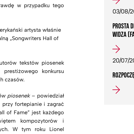
rawdę w przypadku tego
03/08/
PROSTA D
erykański artysta właśnie
WIDZA (F
lną „Songwriters Hall of
20/07/2
autorów tekstów piosenek
 prestiżowego konkursu
ROZPOCZĘ
ch czasów.
tów piosenek
– powiedział
przy fortepianie i zagrać
all of Fame” jest każdego
więtem kompozytorów i
ych. W tym roku Lionel