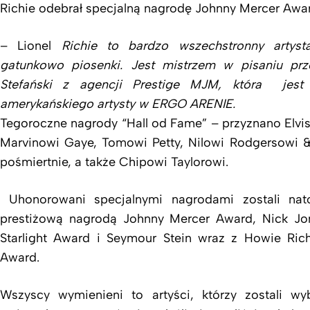
Richie odebrał specjalną nagrodę Johnny Mercer Awar
– Lionel
Richie to bardzo wszechstronny artysta
gatunkowo piosenki. Jest mistrzem w pisaniu pr
Stefański z agencji Prestige MJM, która jest 
amerykańskiego artysty w ERGO ARENIE.
Tegoroczne nagrody “Hall od Fame” – przyznano Elvis
Marvinowi Gaye, Tomowi Petty, Nilowi Rodgersowi 
pośmiertnie, a także Chipowi Taylorowi.
Uhonorowani specjalnymi nagrodami zostali na
prestiżową nagrodą Johnny Mercer Award, Nick Jo
Starlight Award i Seymour Stein wraz z Howie Ri
Award.
Wszyscy wymienieni to artyści, którzy zostali wy