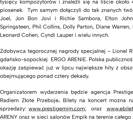
tysięcy kompozytorów i znaleźli się na liście okoł
piosenek. Tym samym dołączyli do tak znanych twórc
Joel, Jon Bon Jovi i Richie Sambora, Elton John
Springsteen, Phil Collins, Dolly Parton, Diane Warren,
Leonard Cohen, Cyndi Lauper i wielu innych.
Zdobywca tegorocznej nagrody specjalnej – Lionel Ri
gdańsko-sopockiej ERGO ARENIE. Polska publicznoś
okazję zaśpiewać już w lipcu największe hity z obsze
obejmującego ponad cztery dekady.
Organizatorem wydarzenia będzie agencja Presti
Radiem Złote Przeboje
.
Bilety na koncert można n
sprzedaży:
www.prestigemjm.com
; oraz
www.ebilet
ARENY oraz w sieci salonów Empik na terenie całego k