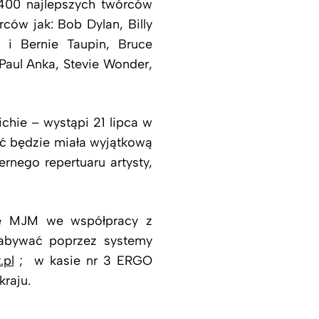
o 400 najlepszych twórców
ów jak: Bob Dylan, Billy
 i Bernie Taupin, Bruce
 Paul Anka, Stevie Wonder,
chie – wystąpi 21 lipca w
ć będzie miała wyjątkową
rnego repertuaru artysty,
ge MJM we współpracy z
abywać poprzez systemy
.pl
; w kasie nr 3 ERGO
raju.