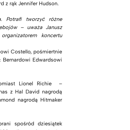
d z rąk Jennifer Hudson.
. Potrafi tworzyć różne
zebojów – uważa Janusz
organizatorem koncertu
owi Costello, pośmiertnie
& Bernardowi Edwardsowi
tomiast Lionel Richie –
nas z Hal David nagrodą
chmond nagrodą Hitmaker
brani spośród dziesiątek