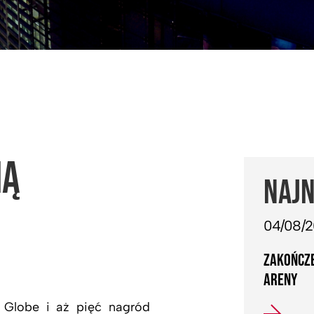
NĄ
NAJN
04/08/
ZAKOŃCZE
ARENY
n Globe i aż pięć nagród