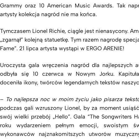
Grammy oraz 10 American Music Awards. Tak nap
artysty kolekcja nagród nie ma końca.
Tymczasem Lionel Richie, ciągle jest nienasycony. Am
„zgarnął” kolejną statuetkę. Tym razem nagrodę specja
Fame”. 21 lipca artysta wystąpi w ERGO ARENIE!
Uroczysta gala wręczenia nagród dla najlepszych 
odbyła się 10 czerwca w Nowym Jorku. Kapituła
doceniła ikony, twórców legendarnych tekstów naszy
–
To najlepsza noc w moim życiu jako pisarza teks
podczas gali wzruszony Lionel, by za moment usiąść 
swój wielki przebój „Hello”. Gala “The Songwriters H
roku wydarzeniem pełnym emocji, swoistym ś
wykonawców najznakomitszych utworów muzyczn