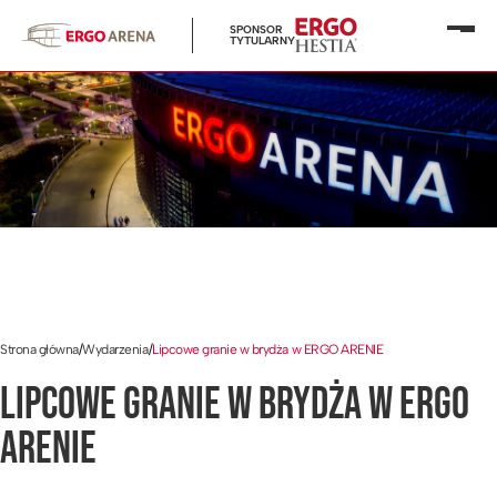
SPONSOR
Otwó
TYTULARNY
menu
Strona główna
/
Wydarzenia
/
Lipcowe granie w brydża w ERGO ARENIE
LIPCOWE GRANIE W BRYDŻA W ERGO
ARENIE