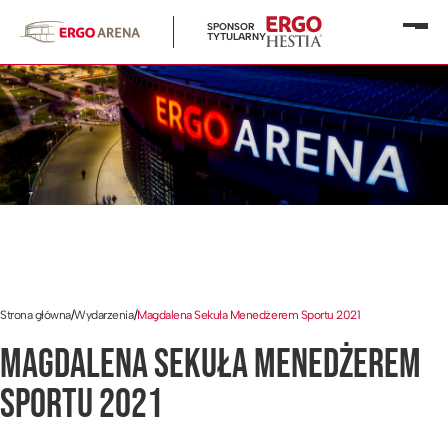
SPONSOR
Otwó
TYTULARNY
menu
Strona główna
/
Wydarzenia
/
Magdalena Sekuła Menedżerem Sportu 2021
MAGDALENA SEKUŁA MENEDŻEREM
SPORTU 2021