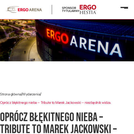
SPONSOR
Otwó
TYTULARNY
menu
Strona główna
/
Wydarzenia
/
Oprócz błękitnego nieba – Tribute to Marek Jackowski – niezbędnik widza.
OPRÓCZ BŁĘKITNEGO NIEBA –
TRIBUTE TO MAREK JACKOWSKI –