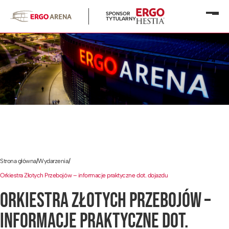
SPONSOR
Otwó
TYTULARNY
menu
Strona główna
/
Wydarzenia
/
Orkiestra Złotych Przebojów – informacje praktyczne dot. dojazdu
ORKIESTRA ZŁOTYCH PRZEBOJÓW –
INFORMACJE PRAKTYCZNE DOT.