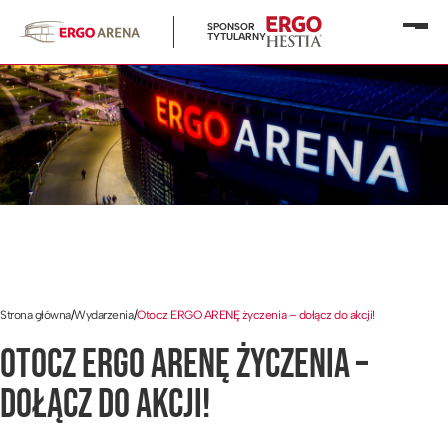
SPONSOR
Otwó
TYTULARNY
menu
Strona główna
/
Wydarzenia
/
Otocz ERGO ARENĘ życzenia – dołącz do akcji!
OTOCZ ERGO ARENĘ ŻYCZENIA –
DOŁĄCZ DO AKCJI!