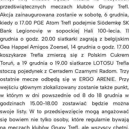
przedświątecznych meczach klubów Grupy Trefl.
Akcja zainaugurowana zostanie w sobotę, 6 grudnia,
kiedy o 17.00 PGE Atom Trefl podejmie Siódemkę SK
Bank Legionovię w sopockiej Hali 100-lecia. 11
grudnia o godz. 20.00 siatkarki zagrają z belgijskim
Gea Happel Amigos Zoersel, 14 grudnia o godz. 17.00
koszykarze Trefla zmierzą się z Polskim Cukrem
Toruń, a 19 grudnia o 19.00 siatkarze LOTOSU Trefla
stoczą pojedynek z Cerradem Czarnymi Radom. Trzy
ostatnie mecze odbędą się w ERGO ARENIE. Przy
wejściu głównym zlokalizowany zostanie także punkt,
w którym w dni powszednie od 8 do 18 grudnia w
godzinach 15.00-18.00 zostawiać będzie można
swoje listy. W to przedsięwzięcie mogą angażować
się bowiem nie tylko osoby, które regularnie bywają
na meczach klubów Grupy Trefl, ale wszyscy chętni.