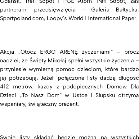
Gdańsk, Trefl Sopot i PGE Atom Trefl Sopot, zaś
partnerami przedsięwzięcia – Galeria Bałtycka,
Sportpoland.com, Loopy’s World i International Paper.
Akcja „Otocz ERGO ARENĘ życzeniami” – prócz
nadziei, że Święty Mikołaj spełni wszystkie życzenia –
przyniesie wymierną pomoc dzieciom, które bardzo
jej potrzebują. Jeżeli połączone listy dadzą długość
412 metrów, każdy z podopiecznych Domów Dla
Dzieci „To Nasz Dom” w Ustce i Słupsku otrzyma
wspaniały, świąteczny prezent.
Swoje listy składać będzie można na wszystkich