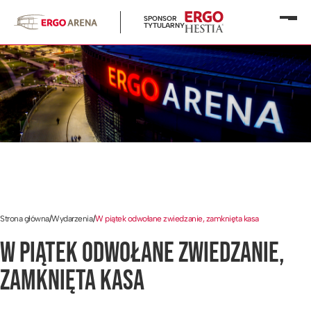
SPONSOR
Otwó
TYTULARNY
menu
Strona główna
/
Wydarzenia
/
W piątek odwołane zwiedzanie, zamknięta kasa
W PIĄTEK ODWOŁANE ZWIEDZANIE,
ZAMKNIĘTA KASA