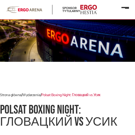
SPONSOR
Otwó
TYTULARNY
menu
Strona główna
/
Wydarzenia
/
Polsat Boxing Night: Гловацкий vs Усик
POLSAT BOXING NIGHT:
ГЛОВАЦКИЙ VS УСИК