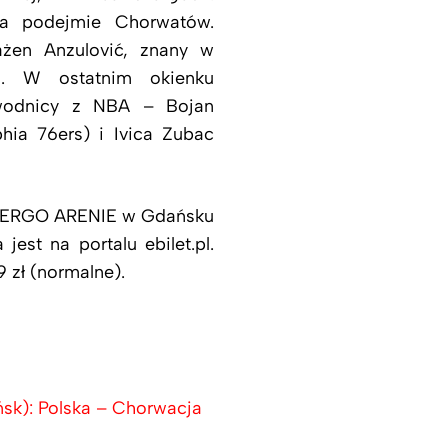
a podejmie Chorwatów.
żen Anzulović, znany w
. W ostatnim okienku
awodnicy z NBA – Bojan
phia 76ers) i Ivica Zubac
 w ERGO ARENIE w Gdańsku
jest na portalu ebilet.pl.
9 zł (normalne).
sk): Polska – Chorwacja