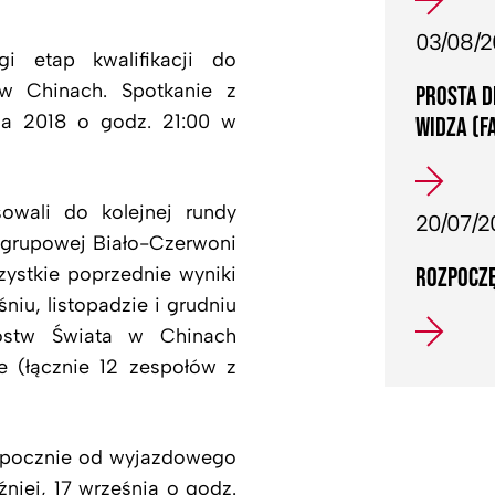
03/08/
gi etap kwalifikacji do
w Chinach. Spotkanie z
PROSTA D
ia 2018 o godz. 21:00 w
WIDZA (F
owali do kolejnej rundy
20/07/2
ie grupowej Biało-Czerwoni
ystkie poprzednie wyniki
ROZPOCZĘ
iu, listopadzie i grudniu
ostw Świata w Chinach
ie (łącznie 12 zespołów z
ozpocznie od wyjazdowego
niej, 17 września o godz.