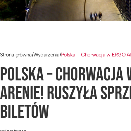
Strona główna
/
Wydarzenia
/
Polska – Chorwacja w ERGO AR
POLSKA – CHORWACJA 
ARENIE! RUSZYŁA SPR
BILETÓW