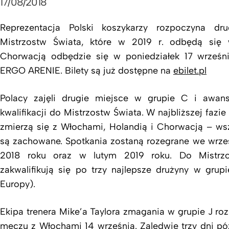
17/08/2018
Reprezentacja Polski koszykarzy rozpoczyna dru
Mistrzostw Świata, które w 2019 r. odbędą się 
Chorwacją odbędzie się w poniedziałek 17 wrześn
ERGO ARENIE. Bilety są już dostępne na
ebilet.pl
Polacy zajęli drugie miejsce w grupie C i awans
kwalifikacji do Mistrzostw Świata. W najbliższej faz
zmierzą się z Włochami, Holandią i Chorwacją – wsz
są zachowane. Spotkania zostaną rozegrane we wrześn
2018 roku oraz w lutym 2019 roku. Do Mistrz
zakwalifikują się po trzy najlepsze drużyny w grup
Europy).
Ekipa trenera Mike’a Taylora zmagania w grupie J r
meczu z Włochami 14 września. Zaledwie trzy dni póź