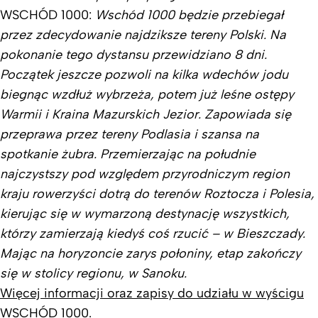
WSCHÓD 1000:
Wschód 1000 będzie przebiegał
przez zdecydowanie najdziksze tereny Polski. Na
pokonanie tego dystansu przewidziano 8 dni.
Początek jeszcze pozwoli na kilka wdechów jodu
biegnąc wzdłuż wybrzeża, potem już leśne ostępy
Warmii i Kraina Mazurskich Jezior. Zapowiada się
przeprawa przez tereny Podlasia i szansa na
spotkanie żubra. Przemierzając na południe
najczystszy pod względem przyrodniczym region
kraju rowerzyści dotrą do terenów Roztocza i Polesia,
kierując się w wymarzoną destynację wszystkich,
którzy zamierzają kiedyś coś rzucić – w Bieszczady.
Mając na horyzoncie zarys połoniny, etap zakończy
się w stolicy regionu, w Sanoku.
Więcej informacji oraz zapisy do udziału w wyścigu
WSCHÓD 1000.