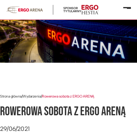
SPONSOR
Otwó
TYTULARNY
menu
Strona główna
/
Wydarzenia
/
Rowerowa sobota z ERGO ARENĄ
ROWEROWA SOBOTA Z ERGO ARENĄ
29/06/2021