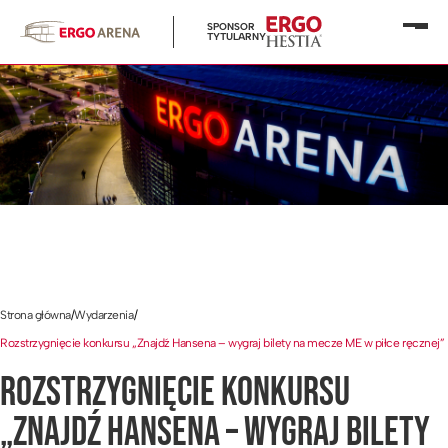
SPONSOR
Otwó
TYTULARNY
menu
Strona główna
/
Wydarzenia
/
Rozstrzygnięcie konkursu „Znajdź Hansena – wygraj bilety na mecze ME w piłce ręcznej”
ROZSTRZYGNIĘCIE KONKURSU
„ZNAJDŹ HANSENA – WYGRAJ BILETY