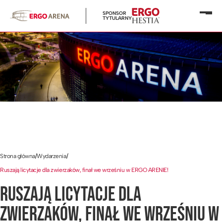
SPONSOR
Otwó
TYTULARNY
menu
Strona główna
/
Wydarzenia
/
Ruszają licytacje dla zwierzaków, finał we wrześniu w ERGO ARENIE!
RUSZAJĄ LICYTACJE DLA
ZWIERZAKÓW, FINAŁ WE WRZEŚNIU W