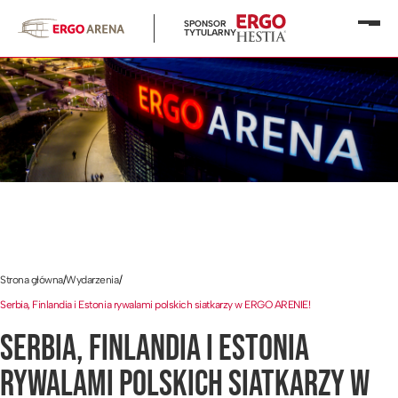
SPONSOR
Otwó
TYTULARNY
menu
Strona główna
/
Wydarzenia
/
Serbia, Finlandia i Estonia rywalami polskich siatkarzy w ERGO ARENIE!
SERBIA, FINLANDIA I ESTONIA
RYWALAMI POLSKICH SIATKARZY W