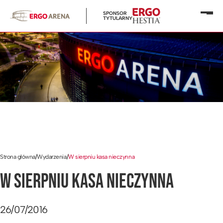
SPONSOR
Otwó
TYTULARNY
menu
Strona główna
/
Wydarzenia
/
W sierpniu kasa nieczynna
W SIERPNIU KASA NIECZYNNA
26/07/2016