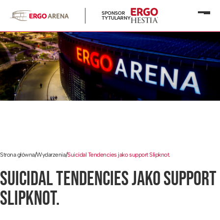
SPONSOR
Otwó
TYTULARNY
menu
Strona główna
/
Wydarzenia
/
Suicidal Tendencies jako support Slipknot.
SUICIDAL TENDENCIES JAKO SUPPORT
SLIPKNOT.