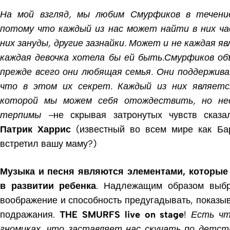
На мой взгляд, мы любим Смурфиков в течени
потому что каждый из нас может найти в них ча
них зануды, другие зазнайки. Может и не каждая 
каждая девочка хотела бы ей быть.Смурфиков объ
прежде всего они любящая семья. Они поддержива
что в этом их секрет. Каждый из них являетс
которой мы можем себя отождествить, но не
терпимы –
не скрывая затронутых чувств сказ
Патрик Харрис
(известный во всем мире как Ба
встретил вашу маму?)
Музыка и песня являются элементами, которые
в развитии ребенка
. Надлежащим образом выбр
воображение и способность предугадывать, показы
подражания.
THE SMURFS live on stage
!
Есть
чт
гномиках, что заставляет нас скучать по детс