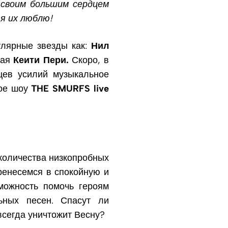
 своим большим сердцем
я их люблю!
улярные звезды как:
Нил
тая
Кеити Пери.
Скоро, в
цев усилий музыкальное
ное шоу
THE SMURFS live
 количества низкопробных
ренесемся в спокойную и
можность помочь героям
ьных песен. Спасут ли
сегда уничтожит Весну?