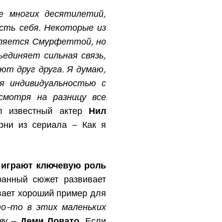
е многих десятилетий,
сть себя. Некоторые из
является Смурфеттой, но
единяет сильная связь,
ют друг друга. Я думаю,
я индивидуальностью с
смотря на разницу все
ал известный актер
Нил
рни из сериала – Как я
 играют ключевую роль
анный сюжет развивает
вает хороший пример для
о-то в этих маленьких
тву
–
Деми Ловато
. Если