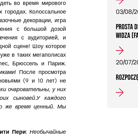
деть во время мирового
03/08/
х городах. Колоссальное
азочные декорации, игра
PROSTA D
чения с большой дозой
WIDZA (F
ечения с аудиторией, и
ной сцене! Шоу которое
уже в таких мегаполисах
20/07/2
лес, Брюссель и Париж.
иками! После просмотра
ROZPOCZĘ
новьями (9 и 10 лет) не
ки очаровательны, у них
оих сыновей.У каждого
то же время ценный. Мы
ити Пери
:
Необычайные