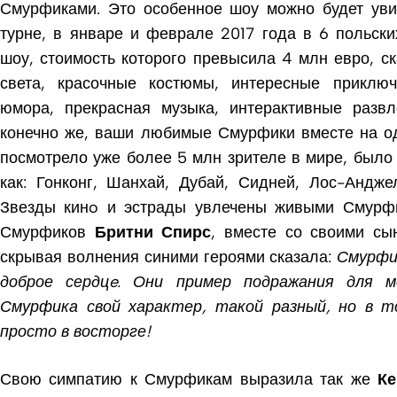
Смурфиками.
Это особенное шоу можно будет уви
турне, в январе и феврале 2017 года в 6 польски
шоу, стоимость которого превысила 4 млн евро, ск
света, красочные костюмы, интересные приклю
юмора, прекрасная музыка, интерактивные развл
конечно же, ваши любимые Смурфики вместе на од
посмотрело уже более 5 млн зрителе в мире, было 
как: Гонконг, Шанхай, Дубай, Сидней, Лос-Андже
Звезды кинo и эстрады увлечены живыми Смурф
Смурфиков
Бритни Спирс
, вместе со своими сы
скрывая волнения синими героями сказала:
Смурфи
доброе сердц
e
. Они пример подражания для м
Смурфика свой характер, такой разный, но в 
просто в восторге!
Свою симпатию к Смурфикам выразила так же
Ке