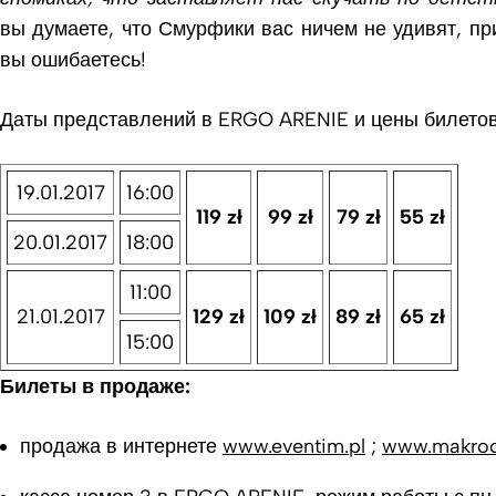
вы думаете, что Смурфики вас ничем не удивят, пр
вы ошибаетесь!
Даты представлений в ERGO ARENIE и цены билетов
19.01.2017
16:00
119 zł
99 zł
79 zł
55 zł
20.01.2017
18:00
11:00
21.01.2017
129 zł
109 zł
89 zł
65 zł
15:00
Билеты в продаже
:
продажа в интернете
www.eventim.pl
;
www.makroc