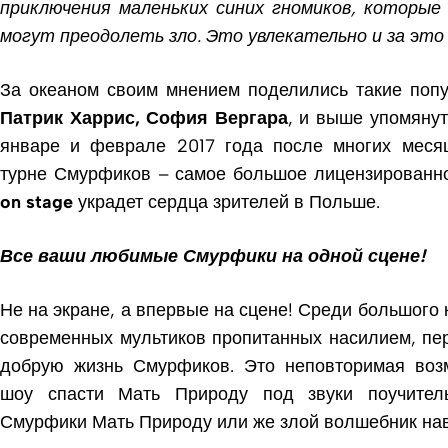
приключения маленьких синих гномиков, которые
могут преодолеть зло. Это увлекательно и за
э
то 
За океаном своим мнением поделились такие поп
Патрик Харрис, София Вергара
, и выше упомяну
январе и феврале 2017 года после многих меся
турне Смурфиков – самое большое лицензирован
on stage
украдет сердца зрителей в Польше.
Все ваши любимые Смурфики на одной сцене!
Не на экране, а впервые на сцене! Среди большого
современных мультиков пропитанных насилием, пе
добрую жизнь Смурфиков. Это неповторимая воз
шоу спасти Мать Природу под звуки поучител
Смурфики Мать Природу или же злой волшебник нав