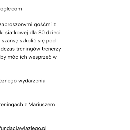
oogle.com
z zaproszonymi gośćmi z
ki siatkowej dla 80 dzieci
 szansę szkolić się pod
dczas treningów trenerzy
 by móc ich wesprzeć w
icznego wydarzenia –
reningach z Mariuszem
/fundacjawlazlego.pl