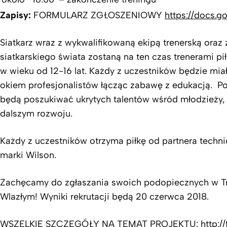
Zapisy:
FORMULARZ ZGŁOSZENIOWY
https://docs.g
Siatkarz wraz z wykwalifikowaną ekipą trenerską ora
siatkarskiego świata zostaną na ten czas trenerami pił
w wieku od 12-16 lat. Każdy z uczestników będzie miał
okiem profesjonalistów łącząc zabawę z edukacją. Po
będą poszukiwać ukrytych talentów wśród młodzieży,
dalszym rozwoju.
Każdy z uczestników otrzyma piłkę od partnera techn
marki Wilson.
Zachęcamy do zgłaszania swoich podopiecznych w T
Wlazłym! Wyniki rekrutacji będą 20 czerwca 2018.
WSZELKIE SZCZEGÓŁY NA TEMAT PROJEKTU:
http:/