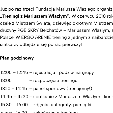
Już po raz trzeci Fundacja Mariusza Wlazłego organi
„Treningi z Mariuszem Wlazłym”.
W czerwcu 2018 ro
czele z Mistrzem Świata, dziewięciokrotnym Mistrzem 
drużyny PGE SKRY Bełchatów – Mariuszem Wlazłym, za
Polsce. W ERGO ARENIE trening z jednym z najbardzie
siatkarzy odbędzie się po raz pierwszy!
Plan godzinowy
12:00 – 12:45
– rejestracja i podział na grupy
13:00
– rozpoczęcie treningu
13:10 – 14:45
– panel sportowy (trenujemy!)
14:45 – 15:30
– spotkanie z Mariuszem Wlazłym i kon
15:30 – 16:00
– zdjęcia, autografy, pamiątki
około 16:00
– zakończenie treningu