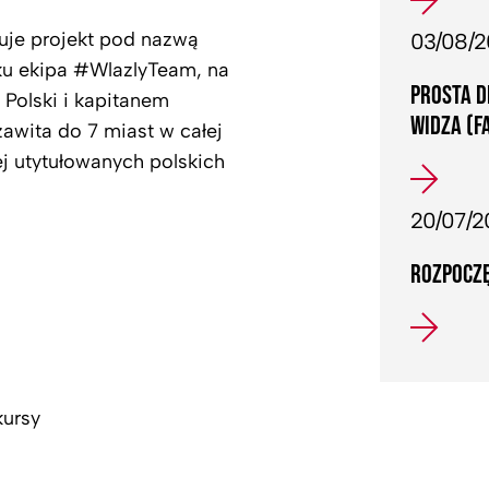
zuje projekt pod nazwą
03/08/
ku ekipa #WlazlyTeam, na
PROSTA D
Polski i kapitanem
WIDZA (F
wita do 7 miast w całej
j utytułowanych polskich
20/07/2
ROZPOCZĘ
kursy