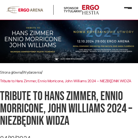
SPONSOR
Otwó
TYTULARNY
menu
Strona główna
/
Wydarzenia
/
Tribute to Hans Zimmer, Ennio Morricone, John Williams 2024 – NIEZBĘDNIK WIDZA
TRIBUTE TO HANS ZIMMER, ENNIO
MORRICONE, JOHN WILLIAMS 2024 –
NIEZBĘDNIK WIDZA