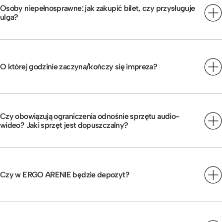
Osoby niepełnosprawne: jak zakupić bilet, czy przysługuje
ulga?
Osobom poruszającym się na wózkach inwalidzkich
oraz ich opiekunom przysługuje ulga 50%. Osobom
niepełnosprawnym przysługuje ulga 50%. Uwaga: w
O której godzinie zaczyna/kończy się impreza?
celu zakupu biletu z ulgą 50% prosimy o kontakt:
bilety
Wejście na wydarzenie od godziny 18:00, początek
@royalconcert.pl
koncertu: 19:00. Czas trwania koncertu: 120″.
Czy obowiązują ograniczenia odnośnie sprzętu audio-
wideo? Jaki sprzęt jest dopuszczalny?
Nie można wnosić profesjonalnego sprzętu, wyjątkiem
są osoby posiadające akredytację.
Czy w ERGO ARENIE będzie depozyt?
Nie.