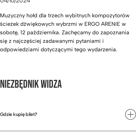
04/10/2024
Muzyczny hołd dla trzech wybitnych kompozytorów
ścieżek dźwiękowych wybrzmi w ERGO ARENIE w
sobotę, 12 października. Zachęcamy do zapoznania
się z najczęściej zadawanymi pytaniami i
odpowiedziami dotyczącymi tego wydarzenia.
NIEZBĘDNIK WIDZA
Gdzie kupię bilet?
Bilety można kupić na
stronie
https://bilety.royalconcert.pl
– sprzedaż będzie