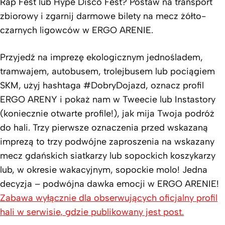
Rap Fest lub Hype Disco Fest? Postaw na transport
zbiorowy i zgarnij darmowe bilety na mecz żółto-
czarnych ligowców w ERGO ARENIE.
Przyjedź na imprezę ekologicznym jednośladem,
tramwajem, autobusem, trolejbusem lub pociągiem
SKM, użyj hashtaga #DobryDojazd, oznacz profil
ERGO ARENY i pokaż nam w Tweecie lub Instastory
(koniecznie otwarte profile!), jak mija Twoja podróż
do hali. Trzy pierwsze oznaczenia przed wskazaną
imprezą to trzy podwójne zaproszenia na wskazany
mecz gdańskich siatkarzy lub sopockich koszykarzy
lub, w okresie wakacyjnym, sopockie molo! Jedna
decyzja – podwójna dawka emocji w ERGO ARENIE!
Zabawa wyłącznie dla obserwujących oficjalny profil
hali w serwisie, gdzie publikowany jest post.