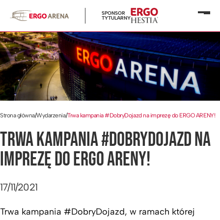
SPONSOR
Otwó
TYTULARNY
menu
Strona główna
/
Wydarzenia
/
Trwa kampania #DobryDojazd na imprezę do ERGO ARENY!
TRWA KAMPANIA #DOBRYDOJAZD NA
IMPREZĘ DO ERGO ARENY!
17/11/2021
Trwa kampania #DobryDojazd, w ramach której