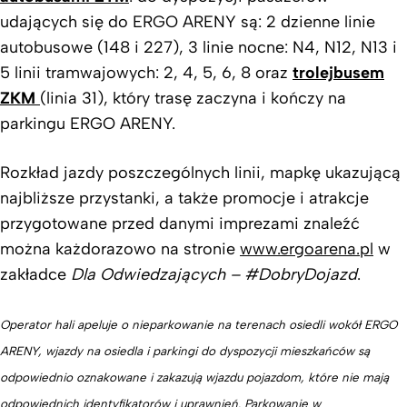
udających się do ERGO ARENY są: 2 dzienne linie
autobusowe (148 i 227), 3 linie nocne: N4, N12, N13 i
5 linii tramwajowych: 2, 4, 5, 6, 8 oraz
trolejbusem
ZKM
(linia 31), który trasę zaczyna i kończy na
parkingu ERGO ARENY.
Rozkład jazdy poszczególnych linii, mapkę ukazującą
najbliższe przystanki, a także promocje i atrakcje
przygotowane przed danymi imprezami znaleźć
można każdorazowo na stronie
www.ergoarena.pl
w
zakładce
Dla Odwiedzających – #DobryDojazd
.
Operator hali apeluje o nieparkowanie na terenach osiedli wokół ERGO
ARENY, wjazdy na osiedla i parkingi do dyspozycji mieszkańców są
odpowiednio oznakowane i zakazują wjazdu pojazdom, które nie mają
odpowiednich identyfikatorów i uprawnień. Parkowanie w