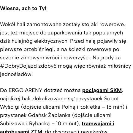
Wiosna, ach to Ty!
Wokół hali zamontowane zostały stojaki rowerowe,
jest też miejsce do zaparkowania tak popularnych
dziś hulajnóg elektrycznych. Przed halą pojawiły się
pierwsze przebiśniegi, a na ścieżki rowerowe po
sezonie zimowym wrócili rowerzyści. Nagrody za
#DobryDojazd zdobyć mogą więc również miłośnicy
jednośladów!
Do ERGO ARENY dotrzeć można
pociągami SKM
,
najbliżej hali zlokalizowane są: przystanek Sopot
Wyścigi (dojście ulicami Polną i Łokietka – 15 min) i
przystanek Gdańsk Żabianka (dojście ulicami
Subisława i Rybacką – 10 minut),
tramwajami i
autobusami ZTM
: do dyspozycji pasażerów