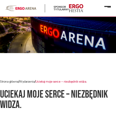
SPONSOR
Otwó
TYTULARNY
menu
Strona główna
/
Wydarzenia
/
Uciekaj moje serce – niezbędnik widza.
UCIEKAJ MOJE SERCE – NIEZBĘDNIK
WIDZA.