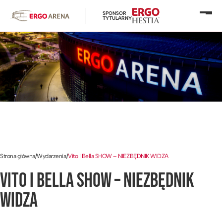
SPONSOR
Otwó
TYTULARNY
menu
Strona główna
/
Wydarzenia
/
Vito i Bella SHOW – NIEZBĘDNIK WIDZA
VITO I BELLA SHOW – NIEZBĘDNIK
WIDZA