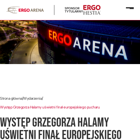
SPONSOR
Otwó
TYTULARNY
menu
Strona główna
/
Wydarzenia
/
Występ Grzegorza Halamy uświetni finał europejskiego pucharu
WYSTĘP GRZEGORZA HALAMY
UŚWIETNI FINAŁ EUROPEJSKIEGO