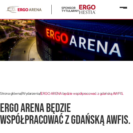
SPONSOR
Otwó
TYTULARNY
menu
Strona główna
/
Wydarzenia
/
ERGO ARENA będzie współpracować z gdańską AWFIS.
ERGO ARENA BĘDZIE
WSPÓŁPRACOWAĆ Z GDAŃSKĄ AWFIS.