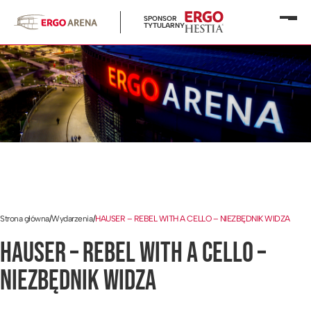
SPONSOR
Otwó
TYTULARNY
menu
Strona główna
/
Wydarzenia
/
HAUSER – REBEL WITH A CELLO – NIEZBĘDNIK WIDZA
HAUSER – REBEL WITH A CELLO –
NIEZBĘDNIK WIDZA