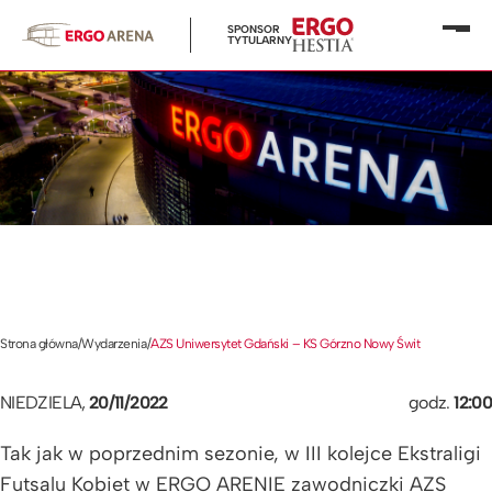
SPONSOR
Otwó
TYTULARNY
menu
Strona główna
/
Wydarzenia
/
AZS Uniwersytet Gdański – KS Górzno Nowy Świt
NIEDZIELA,
20/11/2022
godz.
12:00
Tak jak w poprzednim sezonie, w III kolejce Ekstraligi
Futsalu Kobiet w ERGO ARENIE zawodniczki AZS