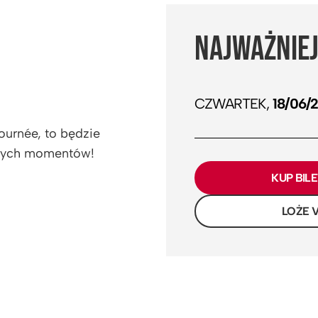
NAJWAŻNIEJ
CZWARTEK,
18/06/
ournée, to będzie
anych momentów!
KUP BIL
LOŻE V