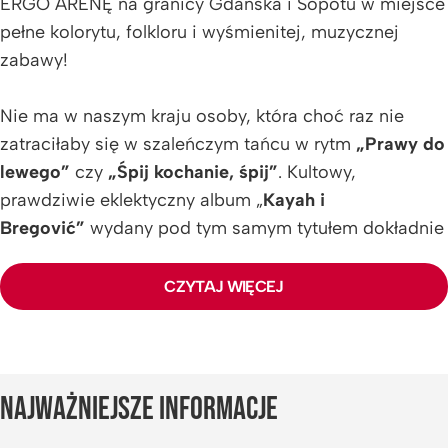
ERGO ARENĘ na granicy Gdańska i Sopotu w miejsce
pełne kolorytu, folkloru i wyśmienitej, muzycznej
zabawy!
Nie ma w naszym kraju osoby, która choć raz nie
zatraciłaby się w szaleńczym tańcu w rytm
„Prawy do
lewego”
czy
„Śpij kochanie, śpij”
. Kultowy,
prawdziwie eklektyczny album „
Kayah i
Bregovi
ć”
wydany pod tym samym tytułem dokładnie
12 kwietnia 1999 roku, już za parę miesięcy skończy
25 lat. Narodził się dzięki dość nieoczekiwanej
CZYTAJ WIĘCEJ
współpracy Kayah i słynnego na całym świecie
bośniackiego kompozytora, Gorana Bregovića.
Krążek, który bił rekord za rekordem, sprzedał się w
ponad 700 tysiącach (!) egzemplarzy i prędko zdobył
NAJWAŻNIEJSZE INFORMACJE
status diamentowej płyty. Z perspektywy czasu