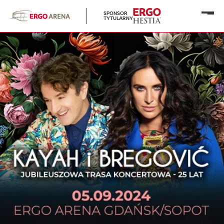
SPONSOR
Otwó
TYTULARNY
menu