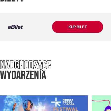
KUP BILET
NADCHODZĄCE
WYDARZENIA