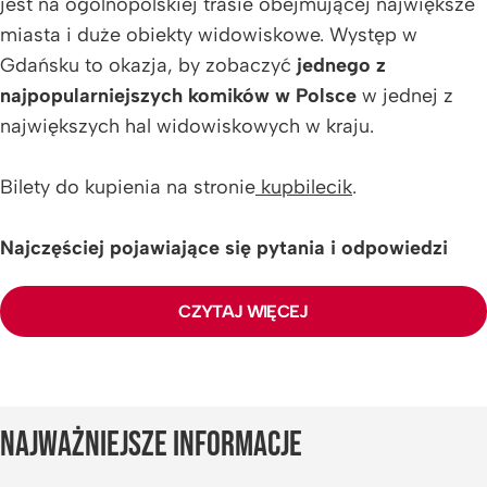
jest na ogólnopolskiej trasie obejmującej największe
miasta i duże obiekty widowiskowe. Występ w
Gdańsku to okazja, by zobaczyć
jednego z
najpopularniejszych komików w Polsce
w jednej z
największych hal widowiskowych w kraju.
Bilety do kupienia na stronie
kupbilecik
.
Najczęściej pojawiające się pytania i odpowiedzi
dotyczące wydarzenia:
CZYTAJ WIĘCEJ
1. Gdzie kupię bilet? W jakich godzinach czynna jest
kasa w dniu wydarzenia?
Bilety dostępne są na stronie
kupbilecik.pl
NAJWAŻNIEJSZE INFORMACJE
2. Czy można wchodzić i wychodzić na tym samym