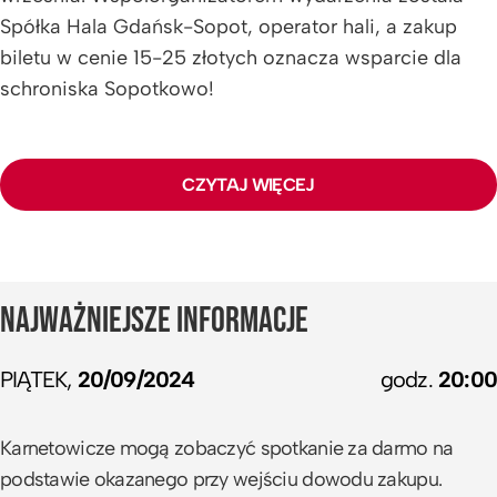
Spółka Hala Gdańsk-Sopot, operator hali, a zakup
biletu w cenie 15-25 złotych oznacza wsparcie dla
schroniska Sopotkowo!
To już blisko trzy miesiące od ostatniego oficjalnego
meczu Trefla Sopot. 16 czerwca 2024 roku w ERGO
CZYTAJ WIĘCEJ
ARENIE zostało rozegrane spotkanie, które na zawsze
przejdzie do historii naszego klubu i Polskiej Ligi
Koszykówki. W obecności 9689 kibiców zespół Żana
Tabaka pokonał Kinga Szczecin 77:71 i sięgnął po
NAJWAŻNIEJSZE INFORMACJE
mistrzostwo Polski 2024! Żółto-czarni zdobyli złote
medale, mimo że w finałowej serii przegrywali już 1:3.
PIĄTEK,
20/09/2024
godz.
20:00
Wcześniej nie udało się to żadnej drużynie PLK.
Karnetowicze mogą zobaczyć spotkanie za darmo na
Po zakończeniu zmagań nasi zawodnicy zgodnie
podstawie okazanego przy wejściu dowodu zakupu.
podkreślali, że najważniejszym czynnikami były wiara