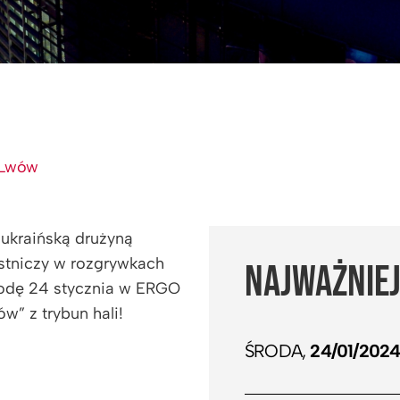
 Lwów
 ukraińską drużyną
stniczy w rozgrywkach
NAJWAŻNIEJ
środę 24 stycznia w ERGO
” z trybun hali!
ŚRODA,
24/01/202